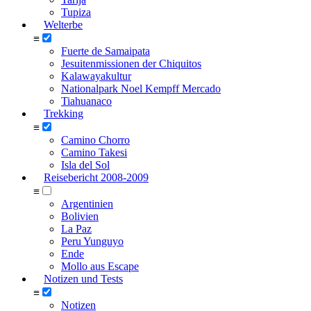
Tupiza
Welterbe
≡
Fuerte de Samaipata
Jesuitenmissionen der Chiquitos
Kalawayakultur
Nationalpark Noel Kempff Mercado
Tiahuanaco
Trekking
≡
Camino Chorro
Camino Takesi
Isla del Sol
Reisebericht 2008-2009
≡
Argentinien
Bolivien
La Paz
Peru Yunguyo
Ende
Mollo aus Escape
Notizen und Tests
≡
Notizen