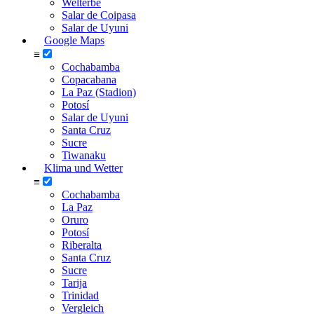
Welterbe
Salar de Coipasa
Salar de Uyuni
Google Maps
≡
Cochabamba
Copacabana
La Paz (Stadion)
Potosí
Salar de Uyuni
Santa Cruz
Sucre
Tiwanaku
Klima und Wetter
≡
Cochabamba
La Paz
Oruro
Potosí
Riberalta
Santa Cruz
Sucre
Tarija
Trinidad
Vergleich