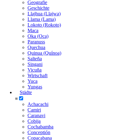
Geografie
Geschichte
Llajhua (Llajwa)
Llama (Lama)
Lokoto (Rokoto)
Maca
Oka (Oca)
Paranuss
Quechua
Quinua (Quínoa)
Salteña
Singani
Vicuña
Wirtschaft
Yuca
Yungas
Städte
≡
Achacachi
Camiri
Caranavi
Cobija
Cochabamba
Conceptión
Copacabana