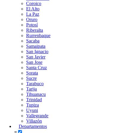
Coroico
El Alto
La Paz
Oruro
Potosí
Riberalta
Rurrenbaque
Sacaba
Samaipata
San Ignacio
San Javier
San Jose
Santa Cruz
Sorata
Sucre
Tarabuco
Tarija
Tihuanacu
Trinidad
Tupiza
Uyuni
Vallegrande
Villazón
Departamentos
≡