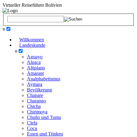
Virtueller Reiseführer Bolivien
≡
Willkommen
Landeskunde
≡
Aguayo
Alpaca
Altiplano
Amarant
Analphabetismus
Aymara
Bevölkerung
Chapare
Charango
Chicha
Chirimoya
Chuño und Tunta
Clefa
Coca
Essen und Trinken