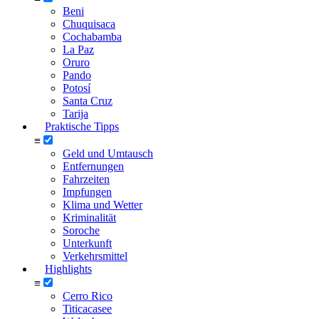
Beni
Chuquisaca
Cochabamba
La Paz
Oruro
Pando
Potosí
Santa Cruz
Tarija
Praktische Tipps
≡
Geld und Umtausch
Entfernungen
Fahrzeiten
Impfungen
Klima und Wetter
Kriminalität
Soroche
Unterkunft
Verkehrsmittel
Highlights
≡
Cerro Rico
Titicacasee