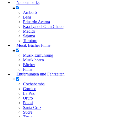
Nationalparks
≡
Amboró
Beni
Eduardo Avaroa
Kaa-Iya del Gran Chaco
Madidi
Sajama
Torotoro
Musik Bücher Filme
≡
Musik Einführung
Musik hören
Bücher
Filme
Entfernungen und Fahrzeiten
≡
Cochabamba
Coroico
La Paz
Oruro
Potosi
Santa Cruz
Sucre
Tarija