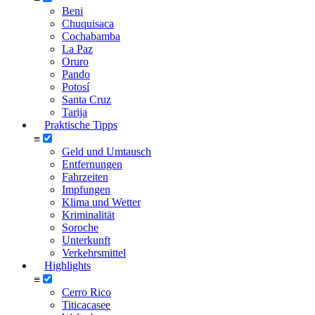
Beni
Chuquisaca
Cochabamba
La Paz
Oruro
Pando
Potosí
Santa Cruz
Tarija
Praktische Tipps
≡
Geld und Umtausch
Entfernungen
Fahrzeiten
Impfungen
Klima und Wetter
Kriminalität
Soroche
Unterkunft
Verkehrsmittel
Highlights
≡
Cerro Rico
Titicacasee