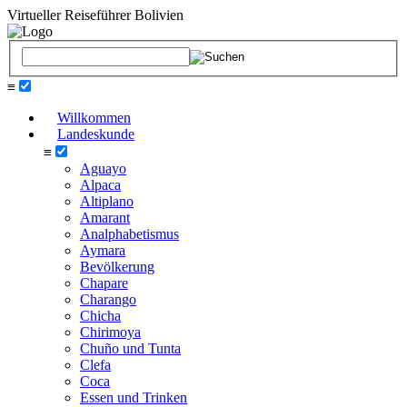
Virtueller Reiseführer Bolivien
≡
Willkommen
Landeskunde
≡
Aguayo
Alpaca
Altiplano
Amarant
Analphabetismus
Aymara
Bevölkerung
Chapare
Charango
Chicha
Chirimoya
Chuño und Tunta
Clefa
Coca
Essen und Trinken