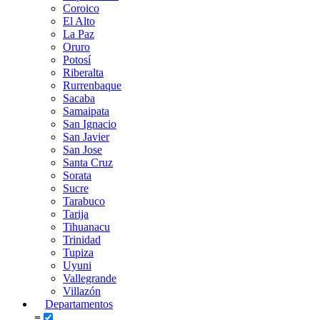
Coroico
El Alto
La Paz
Oruro
Potosí
Riberalta
Rurrenbaque
Sacaba
Samaipata
San Ignacio
San Javier
San Jose
Santa Cruz
Sorata
Sucre
Tarabuco
Tarija
Tihuanacu
Trinidad
Tupiza
Uyuni
Vallegrande
Villazón
Departamentos
≡