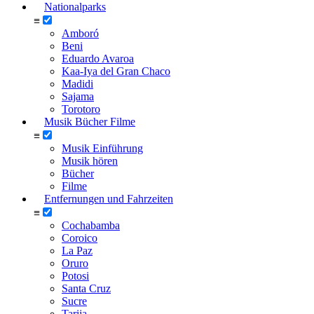
Nationalparks
≡
Amboró
Beni
Eduardo Avaroa
Kaa-Iya del Gran Chaco
Madidi
Sajama
Torotoro
Musik Bücher Filme
≡
Musik Einführung
Musik hören
Bücher
Filme
Entfernungen und Fahrzeiten
≡
Cochabamba
Coroico
La Paz
Oruro
Potosi
Santa Cruz
Sucre
Tarija