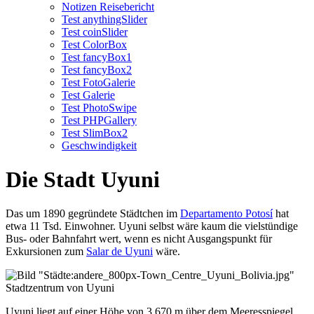
Notizen Reisebericht
Test anythingSlider
Test coinSlider
Test ColorBox
Test fancyBox1
Test fancyBox2
Test FotoGalerie
Test Galerie
Test PhotoSwipe
Test PHPGallery
Test SlimBox2
Geschwindigkeit
Die Stadt Uyuni
Das um 1890 gegründete Städtchen im
Departamento Potosí
hat
etwa 11 Tsd. Einwohner. Uyuni selbst wäre kaum die vielstündige
Bus- oder Bahnfahrt wert, wenn es nicht Ausgangspunkt für
Exkursionen zum
Salar de Uyuni
wäre.
Stadtzentrum von Uyuni
Uyuni liegt auf einer Höhe von 3.670 m über dem Meeresspiegel.