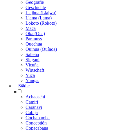
Geografie
Geschichte
Llajhua (Llajwa)
Llama (Lama)
Lokoto (Rokoto)
Maca
Oka (Oca)
Paranuss
Quechua
Quinua (Quínoa)
Salteña
Singani
Vicuña
Wirtschaft
Yuca
Yungas
Städte
≡
Achacachi
Camiri
Caranavi
Cobija
Cochabamba
Conceptión
Copacabana