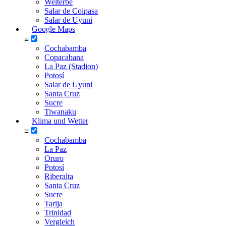
Welterbe
Salar de Coipasa
Salar de Uyuni
Google Maps
≡
Cochabamba
Copacabana
La Paz (Stadion)
Potosí
Salar de Uyuni
Santa Cruz
Sucre
Tiwanaku
Klima und Wetter
≡
Cochabamba
La Paz
Oruro
Potosí
Riberalta
Santa Cruz
Sucre
Tarija
Trinidad
Vergleich