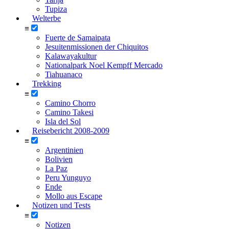
Tupiza
Welterbe
≡
Fuerte de Samaipata
Jesuitenmissionen der Chiquitos
Kalawayakultur
Nationalpark Noel Kempff Mercado
Tiahuanaco
Trekking
≡
Camino Chorro
Camino Takesi
Isla del Sol
Reisebericht 2008-2009
≡
Argentinien
Bolivien
La Paz
Peru Yunguyo
Ende
Mollo aus Escape
Notizen und Tests
≡
Notizen