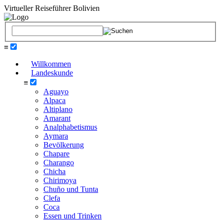
Virtueller Reiseführer Bolivien
≡
Willkommen
Landeskunde
≡
Aguayo
Alpaca
Altiplano
Amarant
Analphabetismus
Aymara
Bevölkerung
Chapare
Charango
Chicha
Chirimoya
Chuño und Tunta
Clefa
Coca
Essen und Trinken