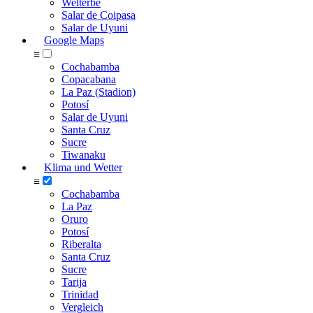
Welterbe
Salar de Coipasa
Salar de Uyuni
Google Maps
≡
Cochabamba
Copacabana
La Paz (Stadion)
Potosí
Salar de Uyuni
Santa Cruz
Sucre
Tiwanaku
Klima und Wetter
≡
Cochabamba
La Paz
Oruro
Potosí
Riberalta
Santa Cruz
Sucre
Tarija
Trinidad
Vergleich