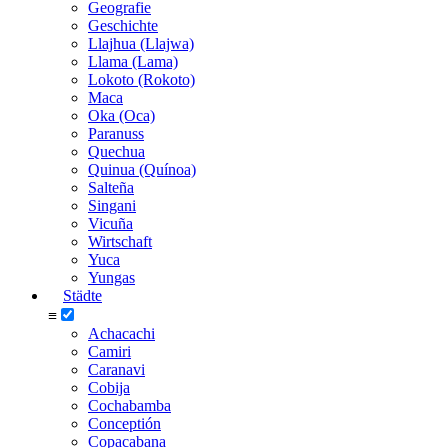
Geografie
Geschichte
Llajhua (Llajwa)
Llama (Lama)
Lokoto (Rokoto)
Maca
Oka (Oca)
Paranuss
Quechua
Quinua (Quínoa)
Salteña
Singani
Vicuña
Wirtschaft
Yuca
Yungas
Städte
≡
Achacachi
Camiri
Caranavi
Cobija
Cochabamba
Conceptión
Copacabana