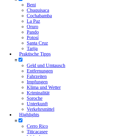
Beni
Chuquisaca
Cochabamba
La Paz
Oruro
Pando
Potosí
Santa Cruz
Tarija
Praktische Tipps
≡
Geld und Umtausch
Entfernungen
Fahrzeiten
Impfungen
Klima und Wetter
Kriminalität
Soroche
Unterkunft
Verkehrsmittel
Highlights
≡
Cerro Rico
Titicacasee