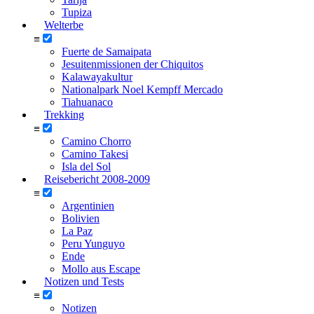
Tupiza
Welterbe
≡
Fuerte de Samaipata
Jesuitenmissionen der Chiquitos
Kalawayakultur
Nationalpark Noel Kempff Mercado
Tiahuanaco
Trekking
≡
Camino Chorro
Camino Takesi
Isla del Sol
Reisebericht 2008-2009
≡
Argentinien
Bolivien
La Paz
Peru Yunguyo
Ende
Mollo aus Escape
Notizen und Tests
≡
Notizen