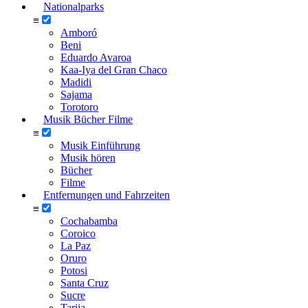
Nationalparks
≡
Amboró
Beni
Eduardo Avaroa
Kaa-Iya del Gran Chaco
Madidi
Sajama
Torotoro
Musik Bücher Filme
≡
Musik Einführung
Musik hören
Bücher
Filme
Entfernungen und Fahrzeiten
≡
Cochabamba
Coroico
La Paz
Oruro
Potosi
Santa Cruz
Sucre
Tarija