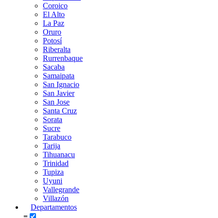
Coroico
El Alto
La Paz
Oruro
Potosí
Riberalta
Rurrenbaque
Sacaba
Samaipata
San Ignacio
San Javier
San Jose
Santa Cruz
Sorata
Sucre
Tarabuco
Tarija
Tihuanacu
Trinidad
Tupiza
Uyuni
Vallegrande
Villazón
Departamentos
≡