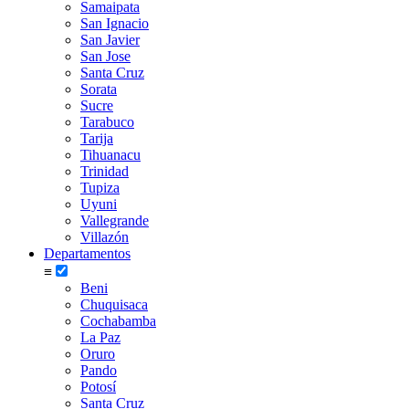
Samaipata
San Ignacio
San Javier
San Jose
Santa Cruz
Sorata
Sucre
Tarabuco
Tarija
Tihuanacu
Trinidad
Tupiza
Uyuni
Vallegrande
Villazón
Departamentos
≡
Beni
Chuquisaca
Cochabamba
La Paz
Oruro
Pando
Potosí
Santa Cruz