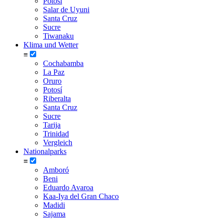
Potosí
Salar de Uyuni
Santa Cruz
Sucre
Tiwanaku
Klima und Wetter
≡
Cochabamba
La Paz
Oruro
Potosí
Riberalta
Santa Cruz
Sucre
Tarija
Trinidad
Vergleich
Nationalparks
≡
Amboró
Beni
Eduardo Avaroa
Kaa-Iya del Gran Chaco
Madidi
Sajama