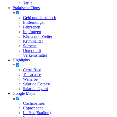
Tarija
Praktische Tipps
≡
Geld und Umtausch
Entfernungen
Fahrzeiten
Impfungen
Klima und Wetter
Kriminalität
Soroche
Unterkunft
Verkehrsmittel
Highlights
≡
Cerro Rico
Titicacasee
Welterbe
Salar de Coipasa
Salar de Uyuni
Google Maps
≡
Cochabamba
Copacabana
La Paz (Stadion)