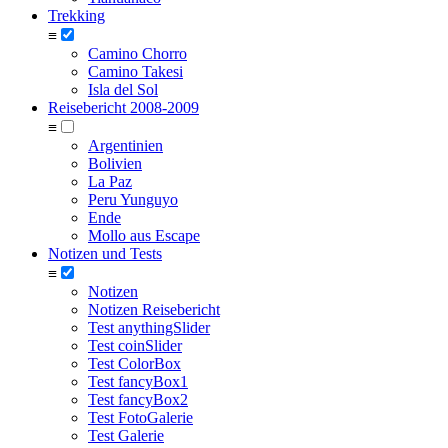
Trekking
≡
Camino Chorro
Camino Takesi
Isla del Sol
Reisebericht 2008-2009
≡
Argentinien
Bolivien
La Paz
Peru Yunguyo
Ende
Mollo aus Escape
Notizen und Tests
≡
Notizen
Notizen Reisebericht
Test anythingSlider
Test coinSlider
Test ColorBox
Test fancyBox1
Test fancyBox2
Test FotoGalerie
Test Galerie