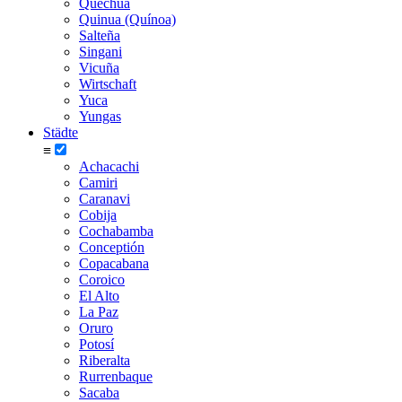
Quechua
Quinua (Quínoa)
Salteña
Singani
Vicuña
Wirtschaft
Yuca
Yungas
Städte
≡
Achacachi
Camiri
Caranavi
Cobija
Cochabamba
Conceptión
Copacabana
Coroico
El Alto
La Paz
Oruro
Potosí
Riberalta
Rurrenbaque
Sacaba