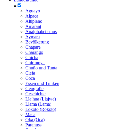
≡
Aguayo
Alpaca
Altiplano
Amarant
Analphabetismus
Aymara
Bevölkerung
Chapare
Charango
Chicha
Chirimoya
Chuño und Tunta
Clefa
Coca
Essen und Trinken
Geografie
Geschichte
Llajhua (Llajwa)
Llama (Lama)
Lokoto (Rokoto)
Maca
Oka (Oca)
Paranuss