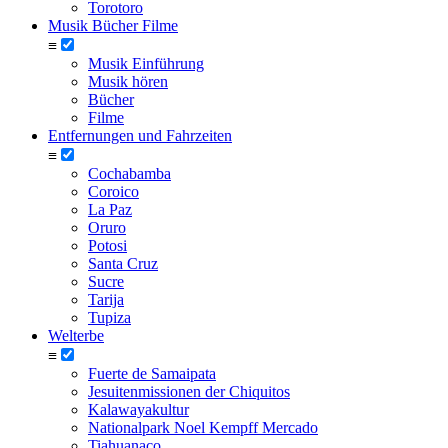
Torotoro
Musik Bücher Filme
≡
Musik Einführung
Musik hören
Bücher
Filme
Entfernungen und Fahrzeiten
≡
Cochabamba
Coroico
La Paz
Oruro
Potosi
Santa Cruz
Sucre
Tarija
Tupiza
Welterbe
≡
Fuerte de Samaipata
Jesuitenmissionen der Chiquitos
Kalawayakultur
Nationalpark Noel Kempff Mercado
Tiahuanaco